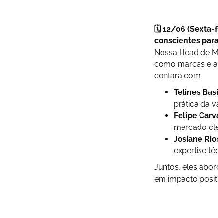
🗓️ 12/06 (Sexta-
conscientes par
Nossa Head de M
como marcas e a 
contará com:
Telines Basi
prática da v
Felipe Carv
mercado
cl
Josiane Rio
expertise té
Juntos, eles abor
em impacto positi