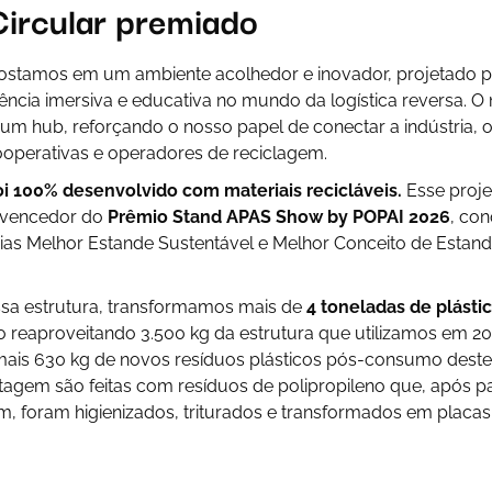
ircular premiado
postamos em um ambiente acolhedor e inovador, projetado 
ência imersiva e educativa no mundo da logística reversa. O
o um
hub
, reforçando o nosso papel de conectar a indústria, o
ooperativas e operadores de reciclagem.
i 100% desenvolvido com materiais recicláveis.
Esse proje
 vencedor do
Prêmio Stand APAS Show by POPAI 2026
, con
rias
Melhor Estande Sustentável
e
Melhor Conceito de Estan
essa estrutura, transformamos mais de
4 toneladas de plásti
o reaproveitando 3.500 kg da estrutura que utilizamos em 2
ais 630 kg de novos resíduos plásticos pós-consumo deste
ntagem são feitas com resíduos de polipropileno que, após 
em, foram higienizados, triturados e transformados em placas,