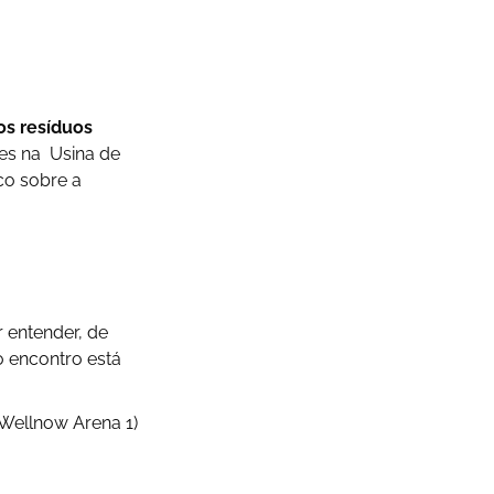
os resíduos
es na Usina de
co sobre a
r entender, de
o encontro está
 Wellnow Arena 1)