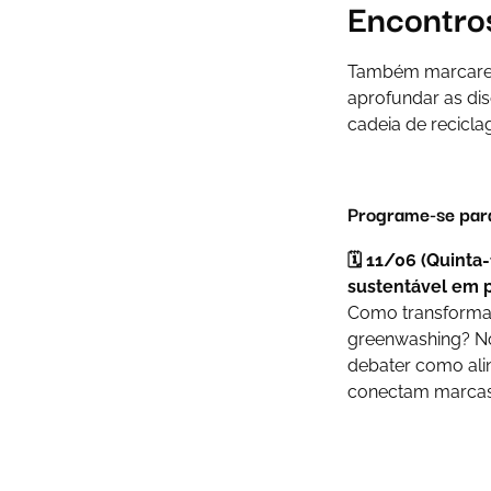
Encontro
Também marcare
aprofundar as di
cadeia de recicla
Programe-se para
🗓️ 11/06 (Quinta
sustentável em p
Como transformar 
greenwashing
? N
debater como alin
conectam marcas