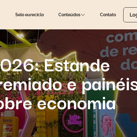
Lo
Selo eureciclo
Conteúdos
Contato
2026: Estande
remiado e painéi
sobre economia