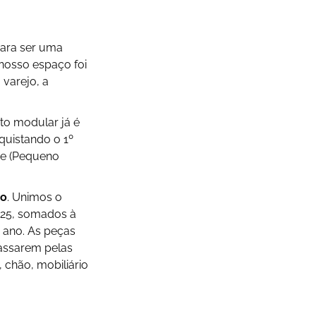
para ser uma
 nosso espaço foi
 varejo, a
to modular já é
quistando o 1º
de
(Pequeno
co
. Unimos o
025, somados à
 ano. As peças
passarem pelas
 chão, mobiliário