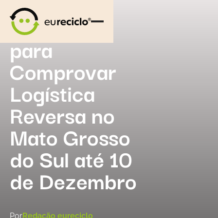
Convoca
Empresas
para
Comprovar
Logística
Reversa no
Mato Grosso
do Sul até 10
de Dezembro
Por
Redação eureciclo