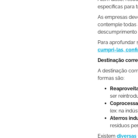
específicas para
As empresas dev
contemple todas a
descumprimento d
Para aprofundar 
cumpri-las, confi
Destinação corret
A destinação corr
formas são:
Reaproveit
ser reintrod
Coprocess
(ex: na indús
Aterros indu
resíduos pe
Existem
diversas