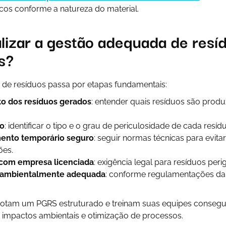
cos conforme a natureza do material.
lizar a gestão adequada de resí
is?
e de resíduos passa por etapas fundamentais:
 dos resíduos gerados
: entender quais resíduos são prod
ão
: identificar o tipo e o grau de periculosidade de cada resíd
nto temporário seguro
: seguir normas técnicas para evit
ões.
 com empresa licenciada
: exigência legal para resíduos peri
 ambientalmente adequada
: conforme regulamentações da
otam um PGRS estruturado e treinam suas equipes conseg
s impactos ambientais e otimização de processos.