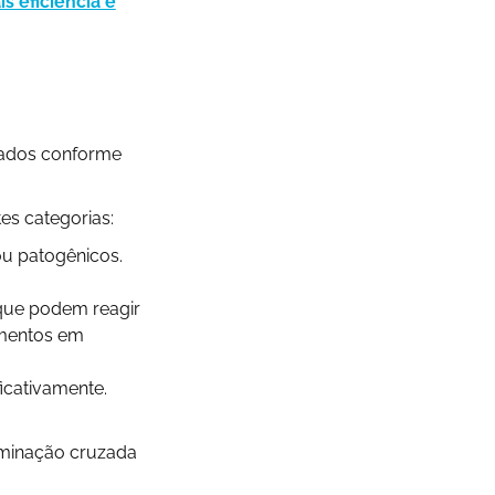
s eficiência e
icados conforme
tes categorias:
 ou patogênicos.
 que podem reagir
imentos em
icativamente.
taminação cruzada