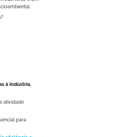
cioambiental.
a?
s à indústria,
e atividade
encial para