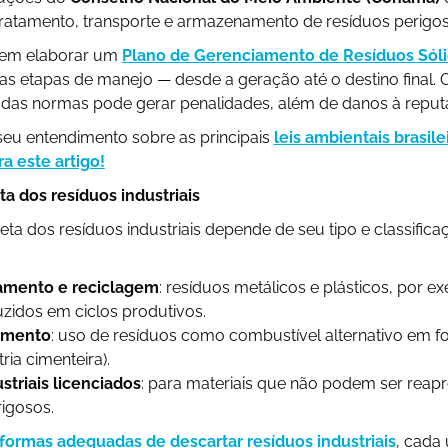
 tratamento, transporte e armazenamento de resíduos perigos
em elaborar um
Plano de Gerenciamento de Resíduos Sól
s etapas de manejo — desde a geração até o destino final. 
as normas pode gerar penalidades, além de danos à reput
seu entendimento sobre as principais
leis ambientais brasil
ra este artigo!
a dos resíduos industriais
eta dos resíduos industriais depende de seu tipo e classificaç
amento e reciclagem
: resíduos metálicos e plásticos, por 
uzidos em ciclos produtivos.
amento
: uso de resíduos como combustível alternativo em fo
tria cimenteira).
striais licenciados
: para materiais que não podem ser reap
rigosos.
 formas adequadas de descartar resíduos industriais
, cada