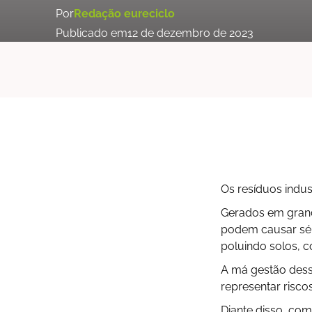
Por
Redação eureciclo
Publicado em
12 de dezembro de 2023
Os resíduos indus
Gerados em grande
podem causar sér
poluindo solos, co
A má gestão desse
representar risco
Diante disso, co