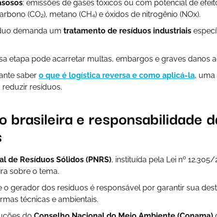
asosos
: emissões de gases tóxicos ou com potencial de efei
arbono (CO₂), metano (CH₄) e óxidos de nitrogênio (NOx).
síduo demanda um
tratamento de resíduos industriais
específ
ssa etapa pode acarretar multas, embargos e graves danos 
tante saber
o que é logística reversa e como aplicá-la
, uma
reduzir resíduos.
o brasileira e responsabilidade d
s
nal de Resíduos Sólidos (PNRS)
, instituída pela Lei nº 12.305
ira sobre o tema.
 o gerador dos resíduos é responsável por garantir sua dest
mas técnicas e ambientais.
luções do
Conselho Nacional do Meio Ambiente (Conama)