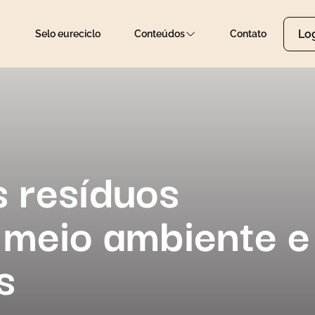
Lo
Selo eureciclo
Conteúdos
Contato
s resíduos
o meio ambiente e
s