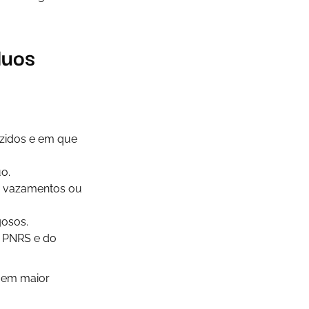
duos
uzidos e em que
uo.
ar vazamentos ou
gosos.
 PNRS e do
uem maior