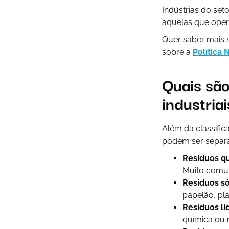
Indústrias do set
aquelas que oper
Quer saber mais 
sobre a
Política 
Quais são
industria
Além da classific
podem ser separad
Resíduos q
Muito comuns
Resíduos só
papelão, plá
Resíduos lí
química ou r