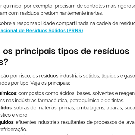
or químico, por exemplo, precisam de controles mais rigoro
am com resíduos predominantemente inertes.
sobre a responsabilidade compartilhada na cadeia de resíd
Nacional de Resíduos Sólidos (PRNS)
.
 os principais tipos de resíduos
is?
ação por risco, os resíduos industriais sólidos, líquidos e g
os por tipo. Veja os principais:
uímicos
: compostos como ácidos, bases, solventes e reagente
 nas indústrias farmacêutica, petroquímica e de tintas.
lidos
: sobras de matérias-primas, embalagens, aparas, suca
stico e vidro.
quidos
: efluentes industriais resultantes de processos de la
efrigeração.