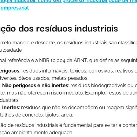
logia industrial: como seu processo industrial pode ter mai
 empresarial
ação dos resíduos industriais
orreto manejo e descarte, os resíduos industriais são classif
culosidade.
cipal referência é a NBR 10.004 da ABNT, que define as seguin
Perigosos
: resíduos inflamáveis, tóxicos, corrosivos, reativos
lventes, óleos usados, metais pesados.
 – Não perigosos e não inertes
: resíduos biodegradáveis ou
e, mas não oferecem risco imediato. Exemplo: restos de al
dustriais.
– Inertes
: resíduos que não se decompõem ou reagem signif
ulhos de concreto, tijolos, areia.
ão de resíduos industriais é fundamental para evitar a con
tinação ambientalmente adequada.