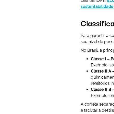
Leia também:
Eco
sustentabilidade
Classific
Para garantir o c
seu nível de peri
No Brasil, a prin
Classe I – 
Exemplo: so
Classe II A
quimicament
refeitórios in
Classe II B 
Exemplo: ent
A correta separaç
e facilitar a des