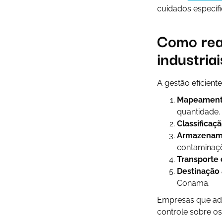
cuidados específi
Como rea
industria
A gestão eficient
Mapeamento
quantidade.
Classificaç
Armazename
contaminaç
Transporte
Destinação
Conama.
Empresas que ad
controle sobre o