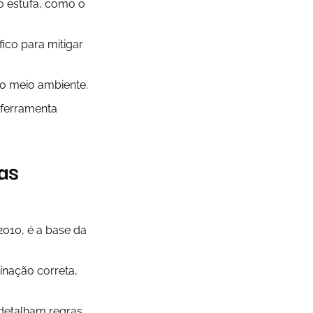
to estufa, como o
ico para mitigar
ao meio ambiente.
 ferramenta
as
/2010, é a base da
inação correta,
detalham regras