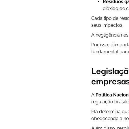
Resíduos g
dióxido de c
Cada tipo de re
seus impactos.
A negligência ne
Por isso, é impor
fundamental para 
Legislaçã
empresa
A
Política Nacio
regulação brasile
Ela determina que
obedecendo a nor
Além disso, reso