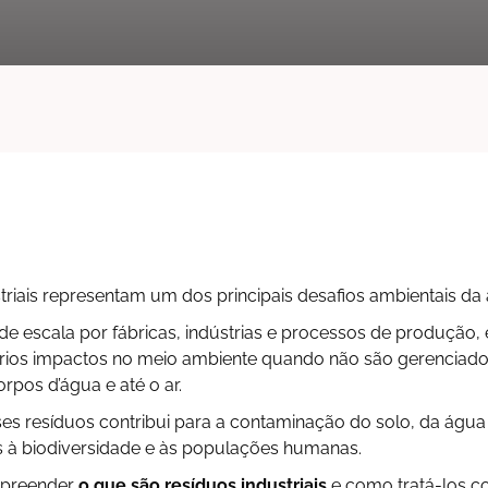
triais representam um dos principais desafios ambientais da 
 escala por fábricas, indústrias e processos de produção, 
ios impactos no meio ambiente quando não são gerenciado
rpos d’água e até o ar.
s resíduos contribui para a contaminação do solo, da água 
s à biodiversidade e às populações humanas.
mpreender
o que são resíduos industriais
e como tratá-los c