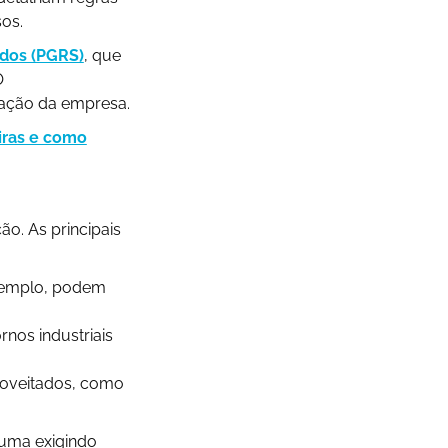
os.
idos (PGRS)
, que
O
ação da empresa.
eiras e como
ão. As principais
exemplo, podem
rnos industriais
roveitados, como
 uma exigindo