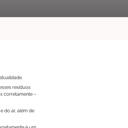
atualidade.
esses resíduos
s corretamente –
e do ar, além de
orretamente é um