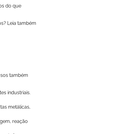
sos do que
uos? Leia também
asosos também
s industriais.
tas metálicas,
vagem, reação