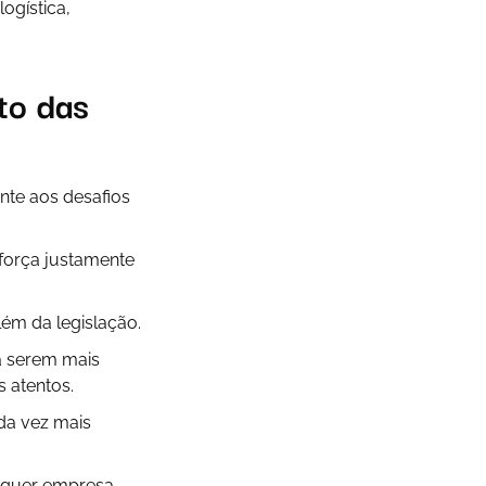
ogística,
to das
nte aos desafios
força justamente
lém da legislação.
a serem mais
 atentos.
da vez mais
alquer empresa