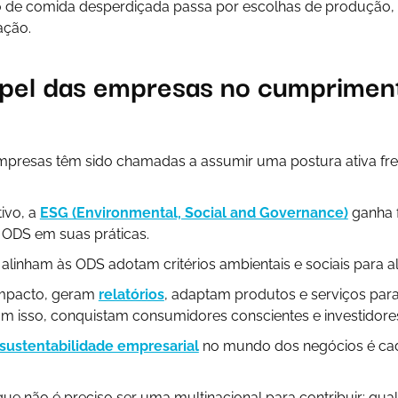
 de comida desperdiçada passa por escolhas de produção, l
ção.
apel das empresas no cumprimen
mpresas têm sido chamadas a assumir uma postura ativa fre
ivo, a
ESG (Environmental, Social and Governance)
ganha 
 ODS em suas práticas.
linham às ODS adotam critérios ambientais e sociais para a
mpacto, geram
relatórios
, adaptam produtos e serviços par
om isso, conquistam consumidores conscientes e investidores
sustentabilidade empresarial
no mundo dos negócios é ca
 que não é preciso ser uma multinacional para contribuir: qu