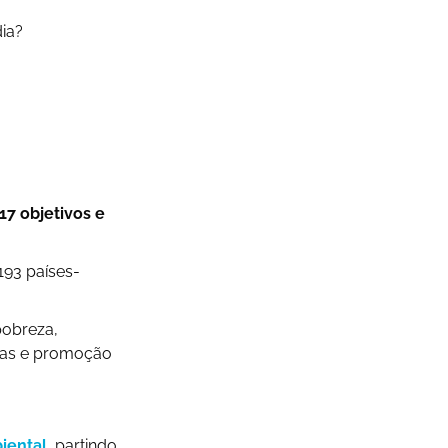
ia?
7 objetivos e
93 países-
pobreza,
cas e promoção
iental
, partindo