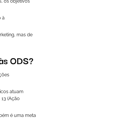
, os objetivos
 à
rketing, mas de
m às ODS?
ções
icos atuam
 13 (Ação
ambém é uma meta