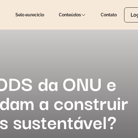
Lo
Selo eureciclo
Conteúdos
Contato
 ODS da ONU e
dam a construir
s sustentável?