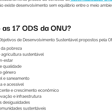
ão existe desenvolvimento sem equilíbrio entre o meio ambie
o as 17 ODS da ONU?
 Objetivos de Desenvolvimento Sustentável propostos pela O
 da pobreza
agricultura sustentável
m-estar
e qualidade
e gênero
el e saneamento
a e acessível
cente e crescimento econômico
novação e infraestrutura
s desigualdades
omunidades sustentáveis