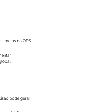
 as metas da ODS
mentar
global.
isão pode gerar