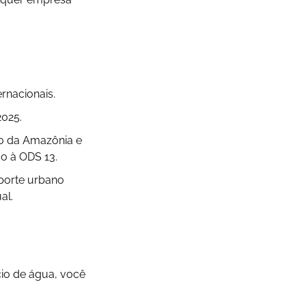
rnacionais.
2025.
co da Amazônia e
o à ODS 13.
porte urbano
al.
cio de água, você