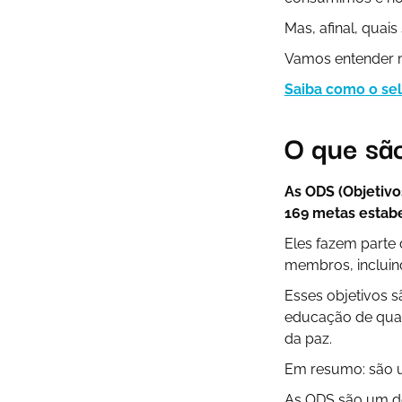
Mas, afinal, quai
Vamos entender m
Saiba como o sel
O que sã
As ODS (Objetiv
169 metas estab
Eles fazem part
membros, incluind
Esses objetivos 
educação de qual
da paz.
Em resumo: são u
As ODS são um d