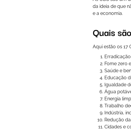
da ideia de que n
e a economia.
Quais sã
Aqui estão os 17
Erradicação
Fome zero e 
Saúde e be
Educação d
Igualdade d
Água potáv
Energia limp
Trabalho de
Indústria, i
Redução da
Cidades e c