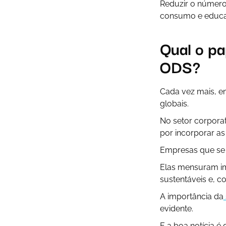
Reduzir o número
consumo e educa
Qual o p
ODS?
Cada vez mais, e
globais.
No setor corporat
por incorporar as
Empresas que se a
Elas mensuram i
sustentáveis e, c
A importância da
evidente.
E a boa notícia é