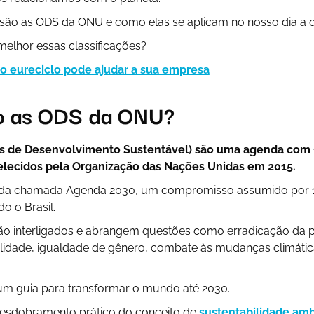
s são as ODS da ONU e como elas se aplicam no nosso dia a d
elhor essas classificações?
o eureciclo pode ajudar a sua empresa
o as ODS da ONU?
os de Desenvolvimento Sustentável) são uma agenda com 1
elecidos pela Organização das Nações Unidas em 2015.
e da chamada Agenda 2030, um compromisso assumido por 1
o o Brasil.
são interligados e abrangem questões como erradicação da 
idade, igualdade de gênero, combate às mudanças climáti
m guia para transformar o mundo até 2030.
esdobramento prático do conceito de
sustentabilidade amb