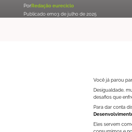
Por
Redação eureciclo
Publicado em
03 de julho de 2025
Você já parou pa
Desigualdade, mu
desafios que enfr
Para dar conta d
Desenvolvimento
Eles servem como
consumimos e nos