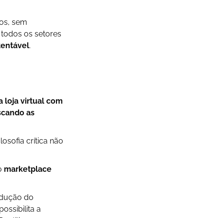
ços, sem
 todos os setores
tentável
.
 loja virtual com
scando as
osofia crítica não
o
marketplace
redução do
ossibilita a