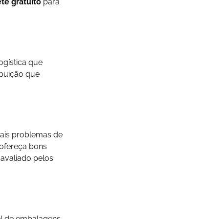
te gratuito
para
ogística que
ibuição que
pais problemas de
 ofereça bons
 avaliado pelos
el de embalagens