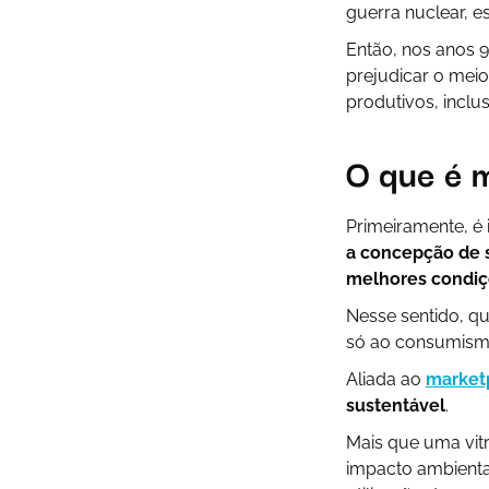
guerra nuclear, e
Então, nos anos 9
prejudicar o mei
produtivos, incl
O que é 
Primeiramente, é 
a concepção de 
melhores condiç
Nesse sentido, qu
só ao consumismo
Aliada ao
market
sustentável
.
Mais que uma vitr
impacto ambiental 