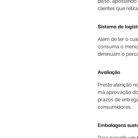
disso, apostando
clientes que reti
Sistema de logíst
Além de ter o cui
consuma o menos 
diminuam o percu
Avaliação
Preste atenção n
má aprovação dos
prazos de entrega
consumidores.
Embalagens suste
Para garantir um