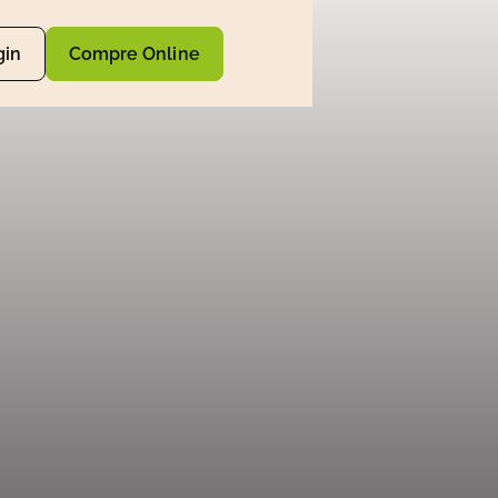
gin
Compre Online
e