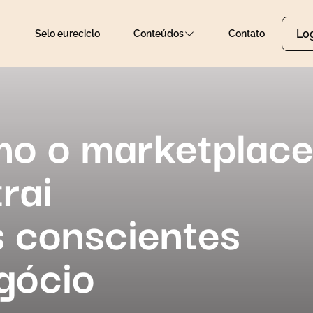
Lo
Selo eureciclo
Conteúdos
Contato
o o marketplac
rai
 conscientes
gócio