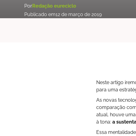
Por
Redação eureciclo
Publicado em
12 de março de 2019
Neste artigo ire
para uma estraté
As novas tecnolo
comparação com 
atual, houve uma
à tona:
a sustent
Essa mentalidade 