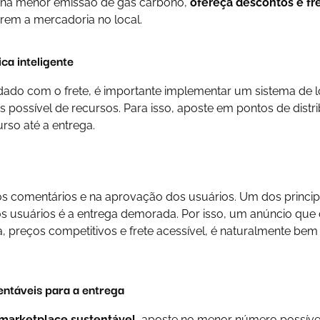
 na menor emissão de gás carbono,
ofereça descontos e fre
rarem a mercadoria no local.
ica inteligente
dado com o frete, é importante implementar um sistema de l
possível de recursos. Para isso, aposte em pontos de distr
rso até a entrega.
os comentários e na aprovação dos usuários. Um dos princi
 usuários é a entrega demorada. Por isso, um anúncio que
, preços competitivos e frete acessível, é naturalmente bem
ntáveis para a entrega
marketplace sustentável
, aposte no menor número possív