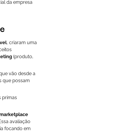
ocial da empresa
de
vel
, criaram uma
ceitos
keting
(produto,
 que vão desde a
tes que possam
s primas
marketplace
Essa avaliação
gia focando em