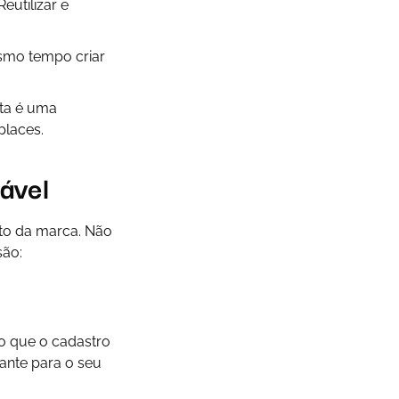
Reutilizar e
esmo tempo criar
sta é uma
places.
ável
to da marca. Não
são:
io que o cadastro
tante para o seu