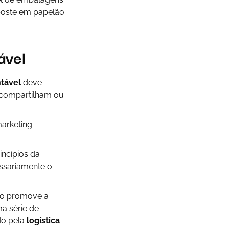
aposte em papelão
ável
tável
deve
e compartilham ou
marketing
incípios da
essariamente o
omo promove a
ma série de
do pela
logística