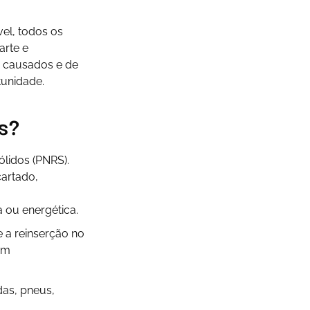
el, todos os
arte e
s causados e de
tunidade.
s?
ólidos (PNRS).
cartado,
 ou energética.
 a reinserção no
am
das, pneus,