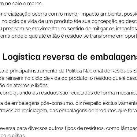
m no solo e mares.
mercialização ocorra com o menor impacto ambiental possív
s no ciclo de vida de um produto (de sua concepção ao desc
) precisam se movimentar no sentido de mitigar os impacto
ema onde o que até então é resíduo se transforme em opor
 Logística reversa de embalagen
sa o principal instrumento da Política Nacional de Resíduos S
e reinserir no ciclo de vida do produto, o resíduo que é des
o de aterros e lixões.
ocorre quando os resíduos são reciclados de forma mecânica
rsa de embalagens pós-consumo, diz respeito exclusivamente
 através da reciclagem, das embalagens de produtos que for
a reversa para diversos outros tipos de resíduos, como lâmpa
o e pilhas.