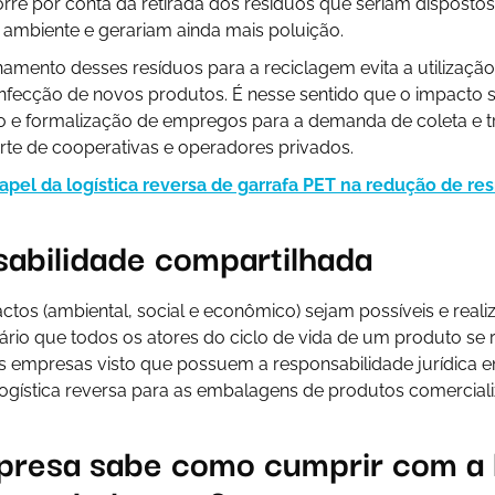
rre por conta da retirada dos resíduos que seriam disposto
 ambiente e gerariam ainda mais poluição.
onamento desses resíduos para a reciclagem evita a utilizaçã
nfecção de novos produtos. É nesse sentido que o impacto so
ão e formalização de empregos para a demanda de coleta e 
arte de cooperativas e operadores privados.
apel da logística reversa de garrafa PET na redução de re
sabilidade compartilhada
tos (ambiental, social e econômico) sejam possíveis e real
sário que todos os atores do ciclo de vida de um produto se 
s empresas visto que possuem a responsabilidade jurídica 
ogística reversa para as embalagens de produtos comerciali
presa sabe como cumprir com a l