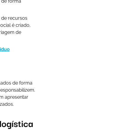
s de forma
o de recursos
cial é criado,
triagem de
síduo
izados de forma
responsabilizem.
em apresentar
zados.
ogística