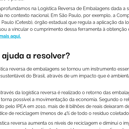
 aprofundamos na Logística Reversa de Embalagens dada a s
ia no contexto nacional. Em São Paulo, por exemplo, a Com
Paulo (Cetesb), órgão estadual que regula a aplicação da lo
ou a vincular o cumprimento dessa ferramenta à obtenção 
mais aqui.
 ajuda a resolver?
stica reversa de embalagens se tornou um instrumento essen
sustentável do Brasil, através de um impacto que é ambient
ravés da logística reversa é realizado o retorno das embala
 torna possível a movimentação da economia. Segundo o rel
o pelo IPEA em 2010, mais de 8 bilhões de reais deixaram d
díce de reciclagem (menos de 4% de todo o resíduo coletado 
ística reversa aumenta os níveis de reciclagem e diminui o i