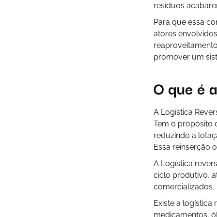
resíduos acabare
Para que essa co
atores envolvido
reaproveitamento
promover um sist
O que é a
A Logística Rever
Tem o propósito d
reduzindo a lotaçã
Essa reinserção 
A Logística reve
ciclo produtivo,
comercializados.
Existe a logístic
medicamentos, óle