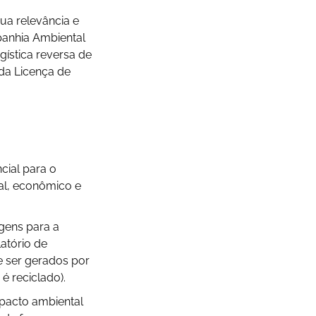
ua relevância e
panhia Ambiental
gística reversa de
da Licença de
cial para o
al, econômico e
gens para a
atório de
e ser gerados por
é reciclado).
mpacto ambiental