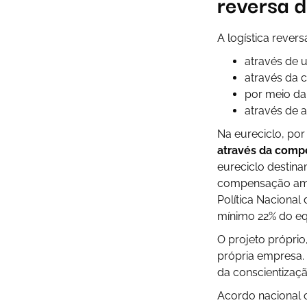
reversa 
A logística reve
através de u
através da 
por meio da
através de 
Na eureciclo, por
através da comp
eureciclo destin
compensação ambi
Política Naciona
mínimo 22% do eq
O projeto próprio
própria empresa. 
da conscientizaçã
Acordo nacional