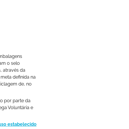
 embalagens
gam o selo
, através da
meta definida na
ciclagem de, no
o por parte da
ega Voluntária e
so estabelecido