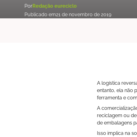
Por
Redação eureciclo
Publicado em
21 de novembro de 2019
A logística reve
entanto, ela não 
ferramenta e com
A comercializaçã
reciclagem ou de
de embalagens pa
Isso implica na s