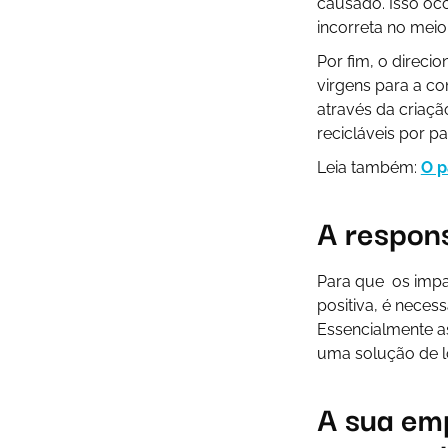
causado. Isso oco
incorreta no meio
Por fim, o direci
virgens para a co
através da criaç
recicláveis por p
Leia também:
O p
A respon
Para que os impac
positiva, é neces
Essencialmente a
uma solução de l
A sua em