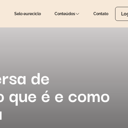
Lo
Selo eureciclo
Conteúdos
Contato
ersa de
o que é e como
a