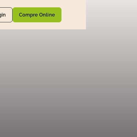
gin
Compre Online