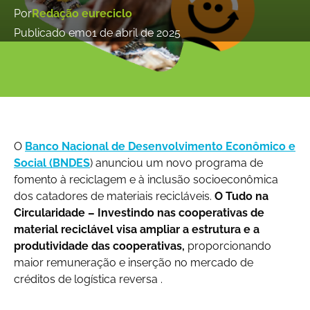
Por
Redação eureciclo
Publicado em
01 de abril de 2025
O
Banco Nacional de Desenvolvimento Econômico e
Social (BNDES
) anunciou um novo programa de
fomento à reciclagem e à inclusão socioeconômica
dos catadores de materiais recicláveis.
O
Tudo na
Circularidade – Investindo nas cooperativas de
material reciclável
visa ampliar a estrutura e a
produtividade das cooperativas,
proporcionando
maior remuneração e inserção no mercado de
créditos de logística reversa .