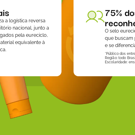
ais
75% do
reconh
za a logística reversa
ório nacional, junto a
O selo eurec
ados pela eureciclo,
que buscam p
terial equivalente à
e se diferen
ca.
*Público dos entr
Região: todo Brasi
Escolaridade: ens