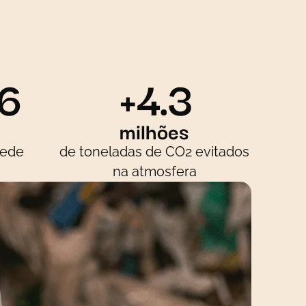
6
+4.3
milhões
rede
de toneladas de CO2 evitados
na atmosfera