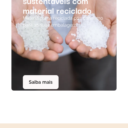
sustentáveis com
material reciclado
Matéria prima reciclada pós consumo
para as suas embalagens.
Saiba mais