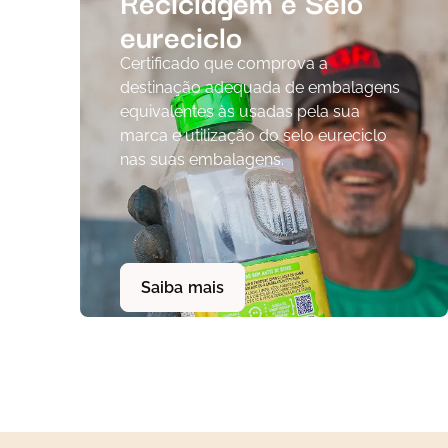
Reciclagem e Selo
eureciclo
Certificado que comprova a
destinação adequada de embalagens
equivalentes às usadas pela sua
marca e utilização do selo eureciclo
nas suas embalagens.
Saiba mais