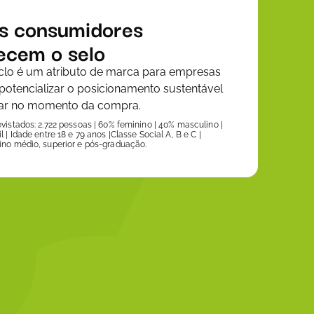
s consumidores
ecem o selo
iclo é um atributo de marca para empresas
otencializar o posicionamento sustentável
ciar no momento da compra.
evistados: 2.722 pessoas | 60% feminino | 40% masculino |
l | Idade entre 18 e 79 anos |Classe Social A, B e C |
ino médio, superior e pós-graduação.